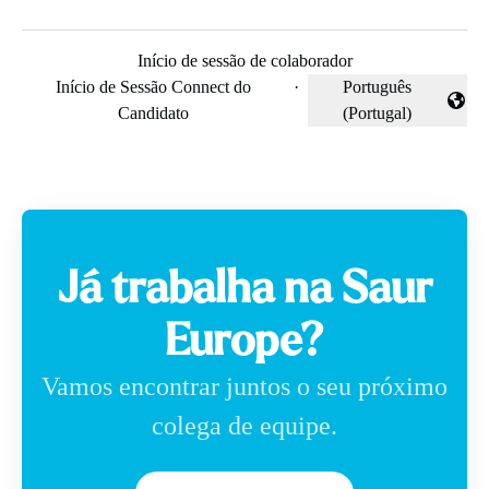
Início de sessão de colaborador
Início de Sessão Connect do
·
Português
Alterar idioma
Candidato
(Portugal)
Já trabalha na Saur
Europe?
Vamos encontrar juntos o seu próximo
colega de equipe.