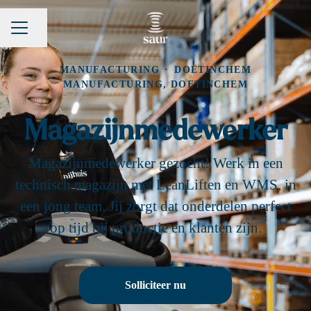
Pagina delen
Carrièremenu
MANUFACTURING
·
DOETINCHEM
MANUFACTURING, DOETINCHEM
Magazijnmedewerker
Magazijnmedewerker gezocht! Werk in een
technisch magazijn met LeanLiften en WMS, in
een jong team. Jij zorgt dat onderdelen perfect
op tijd bij productie en klanten zijn.
Solliciteer nu