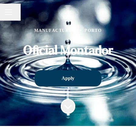
Share page
CAREER MENU
MANUFACTURING
·
PORTO
Oficial Montador
Apply