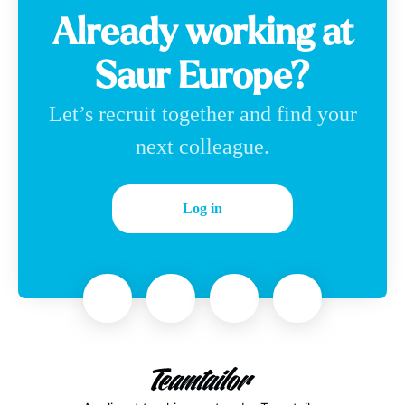
Already working at
Saur Europe?
Let’s recruit together and find your
next colleague.
Log in