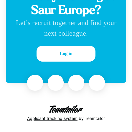
Saur Europe?
Let’s recruit together and find your
next colleague.
Log in
Applicant tracking system
by Teamtailor