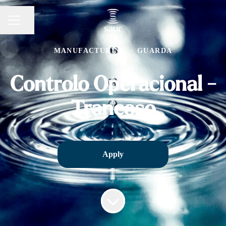
Share page
CAREER MENU
MANUFACTURING
·
GUARDA
Controlo Operacional -
Trancoso
Apply