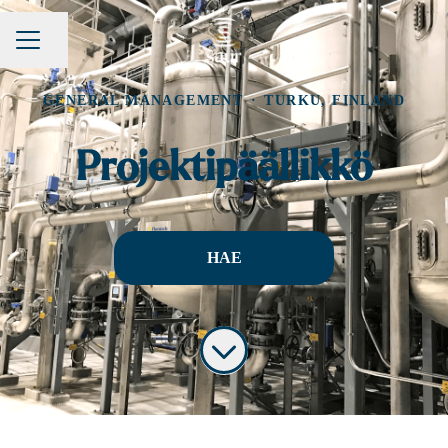
Share page
CAREER MENU
GENERAL MANAGEMENT
·
TURKU, FINLAND
Projektipäällikkö
HAE