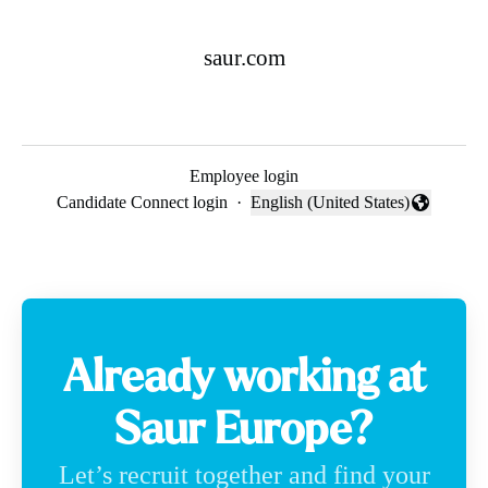
saur.com
Employee login
Candidate Connect login
·
English (United States)
Change language
Already working at
Saur Europe?
Let’s recruit together and find your