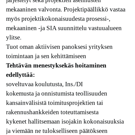
järjestelyt sekä projektien asennusten
mekaaninen valvonta. Projektipäällikkö vastaa
myös projektikokonaisuudesta prosessi-,
mekaaninen -ja SIA suunnittelu vastuualueen
ylitse.
Tuot oman aktiivisen panoksesi yrityksen
toimintaan ja sen kehittämiseen
Tehtävän menestyksekäs hoitaminen
edellyttää:
soveltuvaa koulutusta, Ins./DI
kokemusta ja onnistumista teollisuuden
kansainvälisistä toimitusprojektien tai
rakennushankkeiden toteuttamisesta
kykenet hallitsemaan isojakin kokonaisuuksia
ja viemään ne tulokselliseen päätökseen