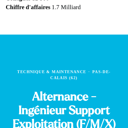
Chiffre d'affaires
1.7 Milliard
TECHNIQUE & MAINTENANCE
·
PAS-DE-
CALAIS (62)
Alternance -
Ingénieur Support
Exploitation (F/M/X)