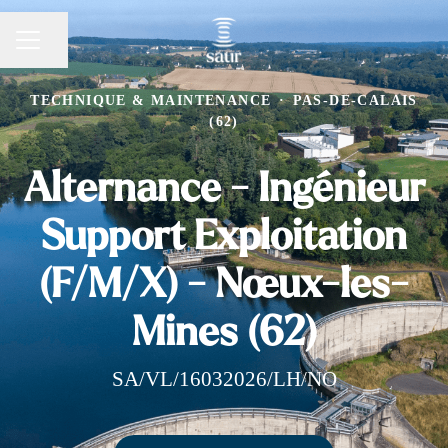
Partager la page
MENU CARRIÈRE
TECHNIQUE & MAINTENANCE
·
PAS-DE-CALAIS
(62)
Alternance - Ingénieur
Support Exploitation
(F/M/X) - Nœux-les-
Mines (62)
SA/VL/16032026/LH/NO